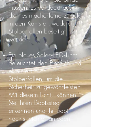
müssen. Es verdeckt auch
die Festmacherleine zurück
in den Kanister, wodurch
Stolperfallen beseitigt
werden.
Ein blaues Solar-LED-Licht
beleuchtet den Bereich und
eliminiert auch
Stolperfallen, um die
Sicherheit zu gewährleisten.
Mit diesem Licht, können
Sie Ihren Bootssteg
erkennen und Ihr Boot
nachts leichter anlegen.