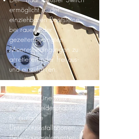
Der "Tidal Adjuster Switch"
ermöglicht es der
einziehbaren Bootsleine,
bei rauen oder
gezeitenbedingten
Meeresbedingungen zu
arretieren oder frei aus-
und einzufahren.
Die Moor Line wird mit
einer Schneideschablone
für einfache
Unterputzinstallationen,
Befestigungselementen,