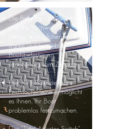
Die Befestigungselemente
und das hochwertige
Design ermöglichen eine
starke und langlebige
Bootsbefestigung,
unabhängig vom Zustand.
Die 10 Fuß einziehbare
Festmacherleine ermöglicht
es Ihnen, Ihr Boot
problemlos festzumachen.