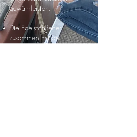
gewährleisten.
Die Edelstahlfeder
zusammen mit der
einziehbaren Leine
ermöglicht es dem
Benutzer, die
Festmacherleine an einem
sauberen und sicheren Ort
zu verstecken, außerhalb
der Elemente und frei von
Algen.