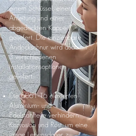
einem Schlüssel, einer
Anleitung und einer
abgedeckten Kappe
geliefert. Die einziehbare
Andockschnur wird auch mit
3 verschiedenen
Installationsoptionen
geliefert.
Die 6061-T6 eloxierten
Aluminium- und
Edelstahlteile verhindern
Korrosion und Rost, um eine
lange Lebensdauer zu