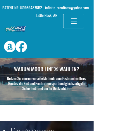
PATENT NR. US9694878B2 |
infinite_creations@yahoo.com
|
Little Rock, AR
WARUM MOOR LINE® WÄHLEN?
Nutzen Sie eine universelle Methode zum Festmachen Ihres
Bootes, die Zeit und Frustration spart und gleichzeitig die
Sicherheit rund um Ihr Dock erhöht.
Die einziehbare