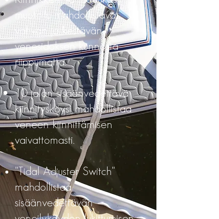
muotoilu mahdollistavat
vahvan ja kestävän
venesidoksen kunnosta
riippumatta.
10 jalan sisäänvedettävä
kiinnitysköysi mahdollistaa
veneen kiinnittämisen
vaivattomasti.
"Tidal Adjuster Switch"
mahdollistaa
sisäänvedettävän
veneilyköyden lukittumisen