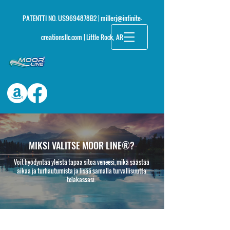
PATENTTI NO. US9694878B2 | millerj@infinite-
creationsllc.com
| Little Rock, AR
MIKSI VALITSE MOOR LINE®?
Voit hyödyntää yleistä tapaa sitoa veneesi, mikä säästää
aikaa ja turhautumista ja lisää samalla turvallisuutta
telakassasi.