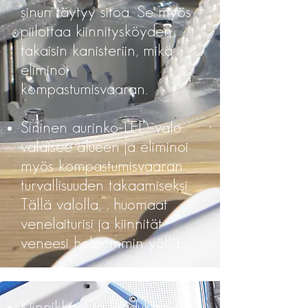
sinun täytyy sitoa. Se myös
piilottaa kiinnitysköyden
takaisin kanisteriin, mikä
eliminoi
kompastumisvaaran.
Sininen aurinko-LED-valo
valaisee alueen ja eliminoi
myös kompastumisvaaran
turvallisuuden takaamiseksi.
Tällä valolla, , huomaat
venelaiturisi ja kiinnität
veneesi helpommin yöllä.
Kiinnikkeet ja laadukas