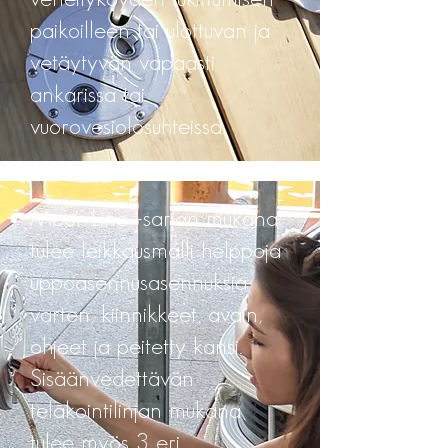
paikoilleen tai ulottuvan ja
vetäytyvän vapaasti
ankarissa tai
vuorovesiolosuhteissa.
Moor Line -sarjan mukana
tulee leikkausmalli helppoja
uppoasennusasennuksia
varten, kiinnikkeet, avain,
ohjeet ja peitetty kansi.
Sisäänvedettävän
telakointilinjan mukana
tulee myös 3 eri