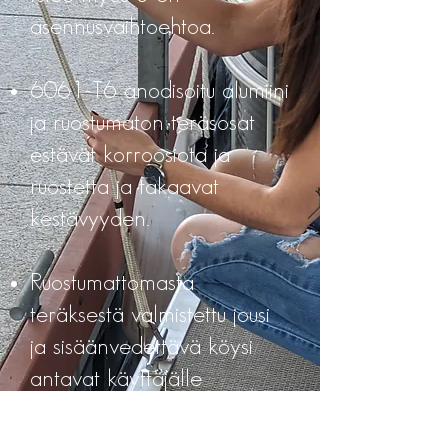
asennusvaihtoehtoa.
6061-T6 anodisoitu alumiini
ja ruostumaton teräsosat
estävät korroosiota ja
ruostetta ja takaavat
kestävyyden.
Ruostumattomasta
teräksestä valmistettu jousi
ja sisäänvedettävä köysi
antavat käyttäjälle
mahdollisuuden piilottaa
kiinnitysköyden puhtaaseen