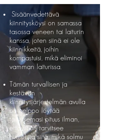
Sisäänvedettävä
kiinnitysköysi on samassa
tasossa veneen tai laiturin
kanssa, joten siinä ei ole
kiinnikkeitä, joihin
kompastuisi, mikä eliminoi
vamman laiturissa.
Tämän turvallisen ja
kestävän
kiinnitysjärjestelmän avulla
on helppo löytää
tarvitsemasi pituus ilman,
että sinun tarvitsee
huolehtia siitä, mikä solmu