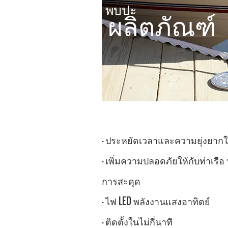
พบปะ
ผลิตภัณฑ์
- ประหยัดเวลาและความยุ่งยากใ
- เพิ่มความปลอดภัยให้กับท่าเรื
การสะดุด
- ไฟ LED พลังงานแสงอาทิตย์
- ติดตั้งในไม่กี่นาที