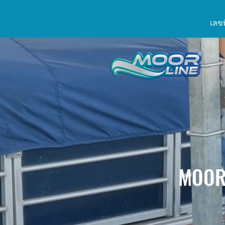
เลขท
MOOR L