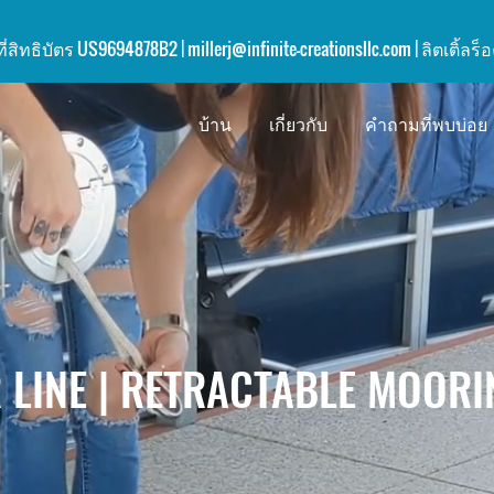
ี่สิทธิบัตร US9694878B2 | millerj@infinite-creationsllc.com
| ลิตเติ้ลร็
บ้าน
เกี่ยวกับ
คำถามที่พบบ่อย
INE | RETRACTABLE MOORIN