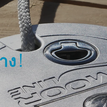
่าง
!