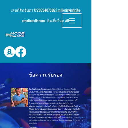
เลขที่สิทธิบัตร US9694878B2 | millerj@infinite-
creationsllc.com
| ลิตเติ้ลร็อค AR
ข้อความรับรอง
ฉันเขียนถึงคุณเพื่อขอบคุณและทีมงานที่ Infinite Creations สำหรับ
ประสบการณ์การซื้อที่ยอดเยี่ยม เวลาตอบสนองของคำสั่งซื้อนั้นยอด
เยี่ยมมาก ตัวผลิตภัณฑ์เองที่ฉันรัก ไม่มีเชือกที่ก่อให้เกิดอันตราย และ
ฉันไม่ต้องกังวลว่าเพื่อนหรือครอบครัวจะผูกเรืออย่างไม่เหมาะสมอีก
ต่อไป การติดตั้งทำได้ง่ายและคำแนะนำชัดเจนและแม่นยำ ตอนนี้
ทั้งหมดที่ฉันต้องการให้พวกเขาทำคือต่อเชือกเข้ากับเรือ และ
ผลิตภัณฑ์ของคุณจะทำส่วนที่เหลือเอง สิ่งที่ฉันไม่ได้ตระหนักในตอน
ที่ซื้อคือประโยชน์ของไฟพลังงานแสงอาทิตย์ การมีประสบการณ์กับไฟ
พลังงานแสงอาทิตย์เป็นคุณภาพที่ดีที่สุดที่ฉันเคยเห็น และทำให้ท่า
เทียบเรือสว่างขึ้นอย่างแท้จริง ซึ่งทำให้การเทียบท่าและขึ้นฝั่งในเวลา
กลางคืนเป็นประสบการณ์ที่สนุกสนาน ดังนั้นทุกคนที่ Infinite Creations
ขอแสดงความชื่นชมอย่างมาก ขอบคุณ ทั้งสินค้าและบริษัท ROCK !!!!!!!
ความนับถือ
Cam Mactier